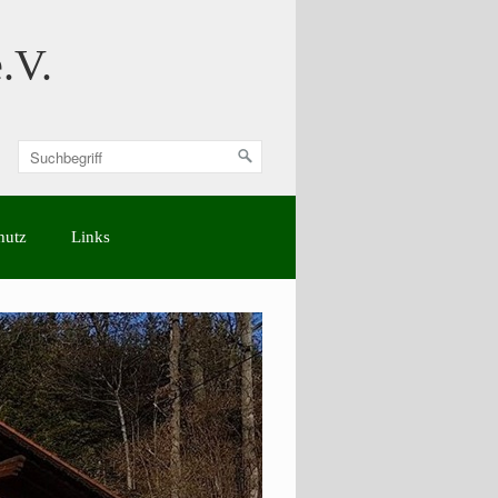
.V.
hutz
Links