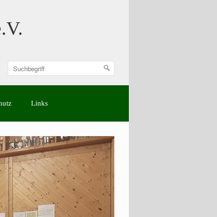
.V.
hutz
Links