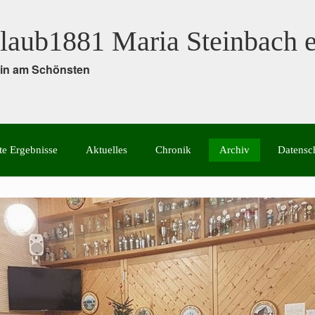
laub1881 Maria Steinbach e
rein am Schönsten
te Ergebnisse
Aktuelles
Chronik
Archiv
Datensc