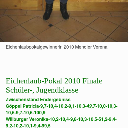
Eichenlaubpokalgewinnerin 2010 Mendler Verena
Eichenlaub-Pokal 2010 Finale
Schüler-, Jugendklasse
Zwischenstand Endergebniss
Göppel Patricia-9,7-10,4-10,2-9,1-10,3-
49,7-
10,0-10,3-
10,6-9,7-10,6-100,9
Willburger Veronika-10,2-10,4-9,8-10,3-10,5-51,2-9,4-
9,2-10,2-10,1-9,4-99,5