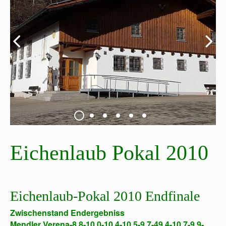
Eichenlaub Pokal 2010
Eichenlaub-Pokal 2010 Endfinale
Zwischenstand Endergebniss
Mendler Verena-8,8-10,0-10,4-10,5-9,7-49,4-10,7-9,9-