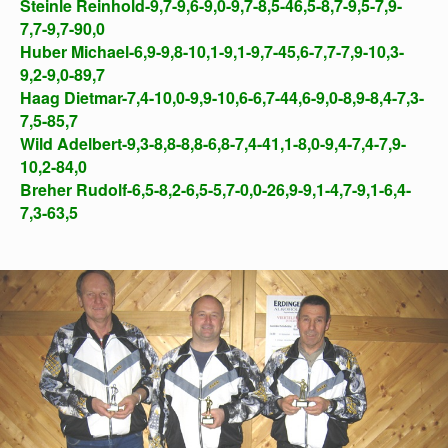
Steinle Reinhold-9,7-9,6-9,0-9,7-8,5-46,5-8,7-9,5-7,9-
7,7-9,7-90,0
Huber Michael-6,9-9,8-10,1-9,1-9,7-45,6-7,7-7,9-10,3-
9,2-9,0-89,7
Haag Dietmar-7,4-10,0-9,9-10,6-6,7-44,6-9,0-8,9-8,4-7,3-
7,5-85,7
Wild Adelbert-9,3-8,8-8,8-6,8-7,4-41,1-8,0-9,4-7,4-7,9-
10,2-84,0
Breher Rudolf-6,5-8,2-6,5-5,7-0,0-26,9-9,1-4,7-9,1-6,4-
7,3-63,5