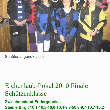
Schüler-Jugendklasse
Eichenlaub-Pokal 2010 Finale
Schützenklasse
Zwischenstand Endergebniss
Steinle Birgit-10,1-10,5-10,0-10,4-9,8-50,8-9,7-10,7-10,2-