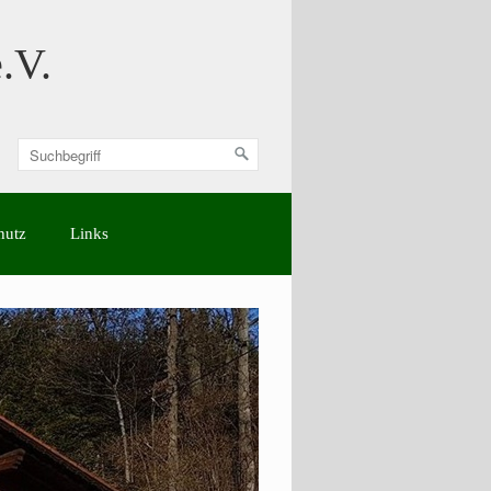
.V.
hutz
Links