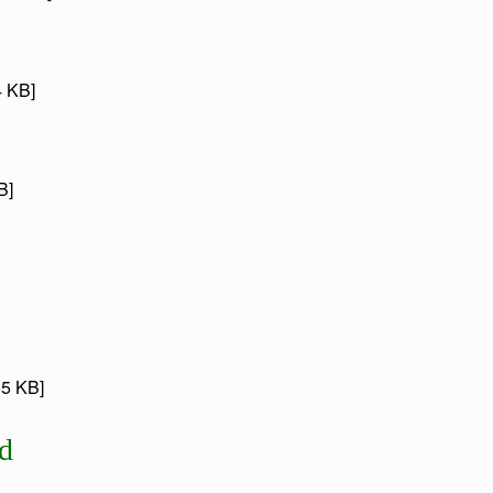
4 KB]
B]
65 KB]
d