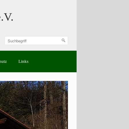
.V.
hutz
Links