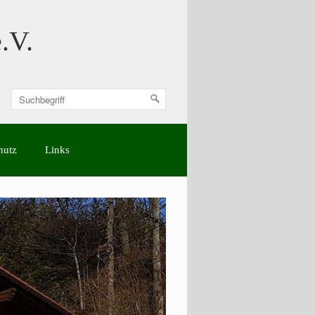
.V.
hutz
Links